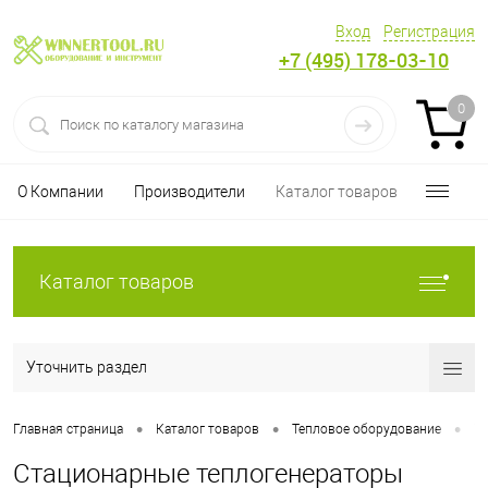
Вход
Регистрация
+7 (495) 178-03-10
0
О Компании
Производители
Каталог товаров
Каталог товаров
Уточнить раздел
•
•
•
Главная страница
Каталог товаров
Тепловое оборудование
Т
Стационарные теплогенераторы