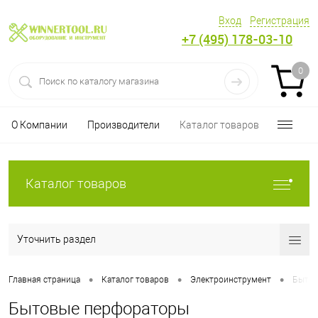
Вход
Регистрация
+7 (495) 178-03-10
0
О Компании
Производители
Каталог товаров
Каталог товаров
Уточнить раздел
•
•
•
Главная страница
Каталог товаров
Электроинструмент
Бытов
Бытовые перфораторы