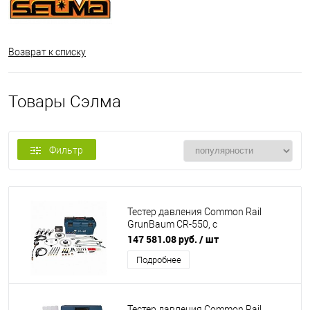
Возврат к списку
Товары Сэлма
Фильтр
Тестер давления Common Rail
GrunBaum CR-550, с
компрессометром
147 581.08 руб.
/ шт
Подробнее
Тестер давления Common Rail