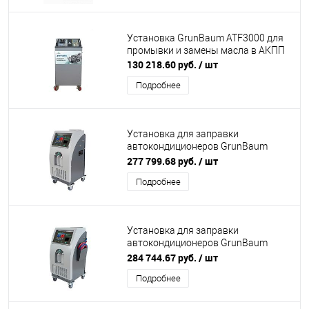
Установка GrunBaum ATF3000 для
промывки и замены масла в АКПП
130 218.60 руб.
/ шт
Подробнее
Установка для заправки
автокондиционеров GrunBaum
AC9000S 1234yf, автоматическая,
277 799.68 руб.
/ шт
1234yf
Подробнее
Установка для заправки
автокондиционеров GrunBaum
AC8000S BUS, автомат, R134,
284 744.67 руб.
/ шт
подогрев, шланг 5м.
Подробнее