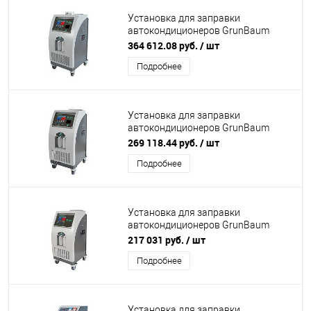
Установка для заправки
автокондиционеров GrunBaum
AC7500S SMART FLUSHING,
364 612.08 руб.
/ шт
автоматическая, R134
Подробнее
Установка для заправки
автокондиционеров GrunBaum
AC7000S, автоматическая, R134
269 118.44 руб.
/ шт
Подробнее
Установка для заправки
автокондиционеров GrunBaum
AC7000S Basic, автоматическая,
217 031 руб.
/ шт
R134
Подробнее
Установка для заправки