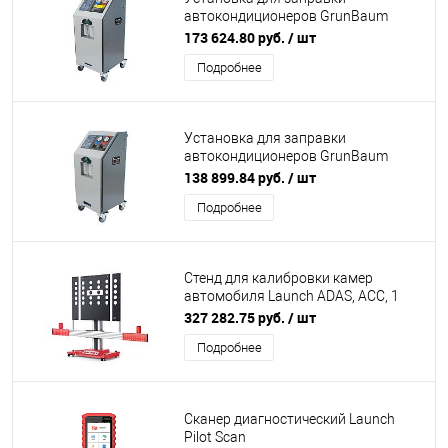
автокондиционеров GrunBaum
AC3000N, полуавтоматическая,
173 624.80 руб.
/ шт
R134
Подробнее
Установка для заправки
автокондиционеров GrunBaum
AC2000N, полуавтоматическая,
138 899.84 руб.
/ шт
R134
Подробнее
Стенд для калибровки камер
автомобиля Launch ADAS, ACC, 1
мишень в комплекте
327 282.75 руб.
/ шт
Подробнее
Сканер диагностический Launch
Pilot Scan